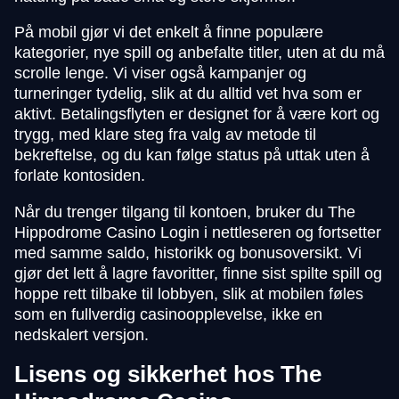
På mobil gjør vi det enkelt å finne populære
kategorier, nye spill og anbefalte titler, uten at du må
scrolle lenge. Vi viser også kampanjer og
turneringer tydelig, slik at du alltid vet hva som er
aktivt. Betalingsflyten er designet for å være kort og
trygg, med klare steg fra valg av metode til
bekreftelse, og du kan følge status på uttak uten å
forlate kontosiden.
Når du trenger tilgang til kontoen, bruker du The
Hippodrome Casino Login i nettleseren og fortsetter
med samme saldo, historikk og bonusoversikt. Vi
gjør det lett å lagre favoritter, finne sist spilte spill og
hoppe rett tilbake til lobbyen, slik at mobilen føles
som en fullverdig casinoopplevelse, ikke en
nedskalert versjon.
Lisens og sikkerhet hos The