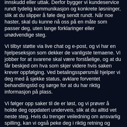
innskudd eller uttak. Derfor bygger vi kundeservice
rundt tydelig kommunikasjon og konkrete løsninger,
slik at du slipper å føle deg sendt rundt. Når noe
haster, skal du kunne nå oss på en måte som
passer deg, uten lange forklaringer eller
unødvendige steg.
Vi tilbyr støtte via live chat og e-post, og vi har en
hjelpeseksjon som dekker de vanligste temaene. Vi
jobber for at svarene skal være forståelige, og at du
får beskjed om hva som skjer videre hvis saken
krever oppfølging. Ved betalingsspørsmål hjelper vi
deg med å sjekke status, avklare forventet
behandlingstid og sørge for at du har riktig
informasjon på plass.
Vi følger opp saker til de er løst, og vi prøver å
holde deg oppdatert underveis, slik at du alltid vet
neste steg. Hvis du trenger veiledning om ansvarlig
spilling, kan vi også peke deg i riktig retning og