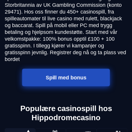
Storbritannia av UK Gambling Commission (konto
29471). Hos oss finner du 450+ casinospill, fra
spilleautomater til live casino med rulett, blackjack
og baccarat. Spill på mobil eller PC med trygg
betaling og hjelpsom kundestøtte. Start med vår
velkomstpakke: 100% bonus opptil £100 + 100
gratisspinn. I tillegg kjører vi kampanjer og
gratisspinn jevnlig. Registrer deg nå og ta plass ved
bordet
Spill med bonus
Populære casinospill hos
Hippodromecasino