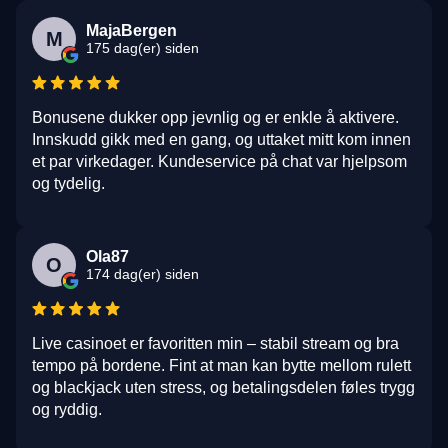
MajaBergen
M
175 dag(er) siden
Bonusene dukker opp jevnlig og er enkle å aktivere.
Innskudd gikk med en gang, og uttaket mitt kom innen
et par virkedager. Kundeservice på chat var hjelpsom
og tydelig.
Ola87
O
174 dag(er) siden
Live casinoet er favoritten min – stabil stream og bra
tempo på bordene. Fint at man kan bytte mellom rulett
og blackjack uten stress, og betalingsdelen føles trygg
og ryddig.