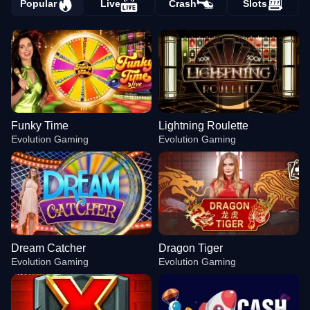
Popular
Live
Crash
Slots
Funky Time
Lightning Roulette
Evolution Gaming
Evolution Gaming
Dream Catcher
Dragon Tiger
Evolution Gaming
Evolution Gaming