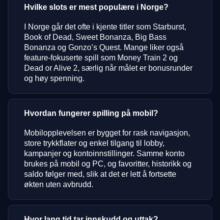
Hvilke slots er mest populære i Norge?
I Norge går det ofte i kjente titler som Starburst,
Book of Dead, Sweet Bonanza, Big Bass
Bonanza og Gonzo’s Quest. Mange liker også
feature-fokuserte spill som Money Train 2 og
Dead or Alive 2, særlig når målet er bonusrunder
og høy spenning.
Hvordan fungerer spilling på mobil?
Mobilopplevelsen er bygget for rask navigasjon,
store trykkflater og enkel tilgang til lobby,
kampanjer og kontoinnstillinger. Samme konto
brukes på mobil og PC, og favoritter, historikk og
saldo følger med, slik at det er lett å fortsette
økten uten avbrudd.
Hvor lang tid tar innskudd og uttak?