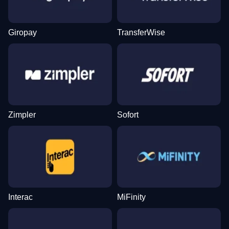
Giropay
TransferWise
Zimpler
Sofort
Interac
MiFinity