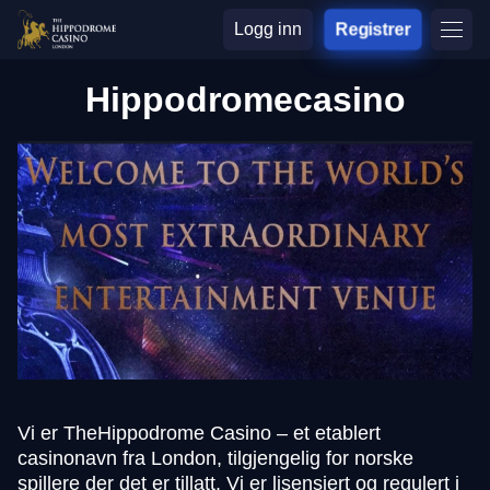
Logg inn
Registrer
Hippodromecasino
Vi er TheHippodrome Casino – et etablert
casinonavn fra London, tilgjengelig for norske
spillere der det er tillatt. Vi er lisensiert og regulert i