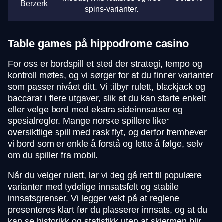
Berzerk
spins-varianter.
Table games på hippodrome casino
For oss er bordspill et sted der strategi, tempo og
kontroll møtes, og vi sørger for at du finner varianter
som passer nivået ditt. Vi tilbyr rulett, blackjack og
baccarat i flere utgaver, slik at du kan starte enkelt
eller velge bord med ekstra sideinnsatser og
spesialregler. Mange norske spillere liker
oversiktlige spill med rask flyt, og derfor fremhever
vi bord som er enkle å forstå og lette å følge, selv
om du spiller fra mobil.
Når du velger rulett, lar vi deg gå rett til populære
varianter med tydelige innsatsfelt og stabile
innsatsgrenser. Vi legger vekt på at reglene
presenteres klart før du plasserer innsats, og at du
kan se historikk og statistikk uten at skjermen blir