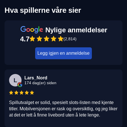
Hva spillerne våre sier
Nylige anmeldelser
4.7
(2,814)
Legg igjen en anmeldelse
Lars_Nord
L
174 dag(er) siden
Spillutvalget er solid, spesielt slots-listen med kjente
titler. Mobilversjonen er rask og oversiktlig, og jeg liker
at det er lett å finne livebord uten å lete lenge.