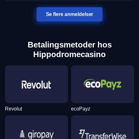
Se flere anmeldelser
Betalingsmetoder hos
Hippodromecasino
Revolut
ecoPayz